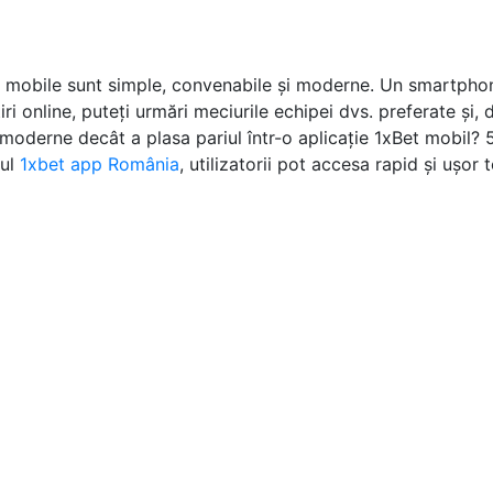
le mobile sunt simple, convenabile și moderne. Un smartphon
i online, puteți urmări meciurile echipei dvs. preferate și, 
e moderne decât a plasa pariul într-o aplicație 1xBet mobil? 
rul
1xbet app România
, utilizatorii pot accesa rapid și ușor 