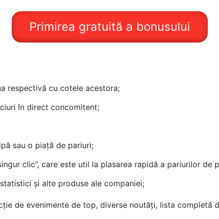
Primirea gratuită a bonusului
ua respectivă cu cotele acestora;
ciuri în direct concomitent;
ipă sau o piață de pariuri;
ngur clic”, care este util la plasarea rapidă a pariurilor de 
 statistici și alte produse ale companiei;
ție de evenimente de top, diverse noutăți, lista completă d