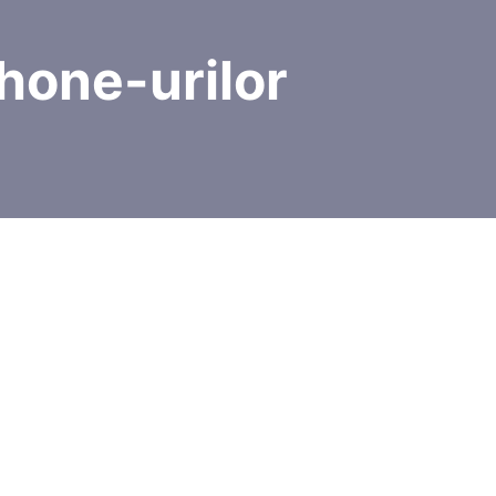
hone-urilor