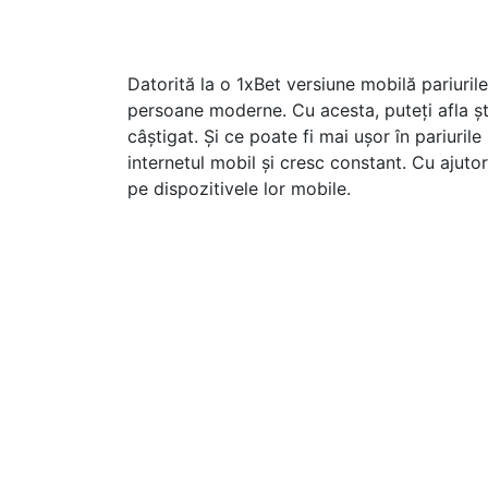
Datorită la o 1xBet versiune mobilă pariuri
persoane moderne. Cu acesta, puteți afla știr
câștigat. Și ce poate fi mai ușor în pariuril
internetul mobil și cresc constant. Cu ajuto
pe dispozitivele lor mobile.