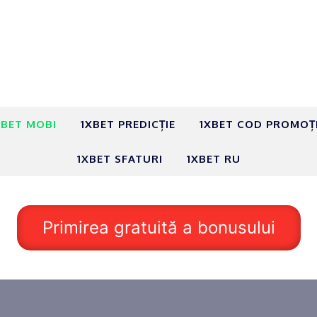
XBET MOBI
1XBET PREDICȚIE
1XBET COD PROMOȚ
1XBET SFATURI
1XBET RU
Primirea gratuită a bonusului