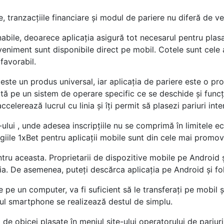
, tranzacțiile financiare și modul de pariere nu diferă de ve
abile, deoarece aplicația asigură tot necesarul pentru plasare
eveniment sunt disponibile direct pe mobil. Cotele sunt cele 
favorabil.
ă este un produs universal, iar aplicația de pariere este o 
rată pe un sistem de operare specific ce se deschide și funcț
elerează lucrul cu linia și îți permit să plasezi pariuri inte
ului , unde adesea inscripțiile nu se comprimă în limitele ec
ogiile 1xBet pentru aplicații mobile sunt din cele mai promo
u aceasta. Proprietarii de dispozitive mobile pe Android și i
ția. De asemenea, puteți descărca aplicația pe Android și f
pe un computer, va fi suficient să le transferați pe mobil și
ul smartphone se realizează destul de simplu.
t de obicei plasate în meniul site-ului operatorului de pariur